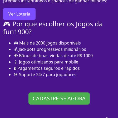
prêmios instantâneos e chances de ganhar milhões!
Ver Loteria
🎮 Por que escolher os Jogos da
fun1900?
🎮 Mais de 2000 jogos disponíveis
💰 Jackpots progressivos milionários
🎁 Bônus de boas-vindas de até R$ 1000
📱 Jogos otimizados para mobile
🔒 Pagamentos seguros e rápidos
🎯 Suporte 24/7 para jogadores
CADASTRE-SE AGORA