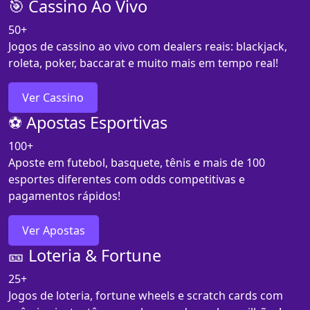
🎯 Cassino Ao Vivo
50+
Jogos de cassino ao vivo com dealers reais: blackjack,
roleta, poker, baccarat e muito mais em tempo real!
Ver Cassino
⚽ Apostas Esportivas
100+
Aposte em futebol, basquete, tênis e mais de 100
esportes diferentes com odds competitivas e
pagamentos rápidos!
Ver Apostas
🎫 Loteria & Fortune
25+
Jogos de loteria, fortune wheels e scratch cards com