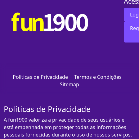
Aces
Log
Reg
Políticas de Privacidade
Termos e Condições
Sitemap
Políticas de Privacidade
A fun1900 valoriza a privacidade de seus usuários e
está empenhada em proteger todas as informações
pessoais fornecidas durante o uso de nossos serviços.