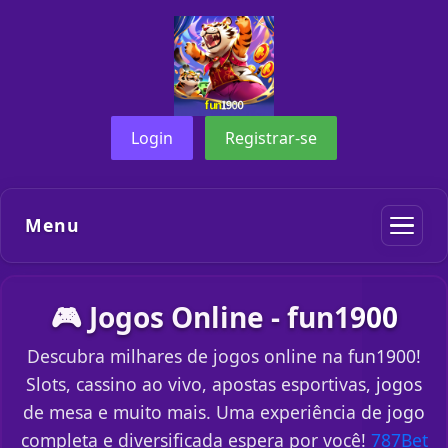
Login
Registrar-se
Menu
🎮 Jogos Online - fun1900
Descubra milhares de jogos online na fun1900!
Slots, cassino ao vivo, apostas esportivas, jogos
de mesa e muito mais. Uma experiência de jogo
completa e diversificada espera por você!
787Bet