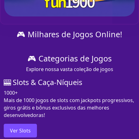
🎮 Milhares de Jogos Online!
🎮 Categorias de Jogos
Explore nossa vasta coleção de jogos
🎰 Slots & Caça-Níqueis
1000+
Mais de 1000 jogos de slots com jackpots progressivos,
giros grátis e bônus exclusivos das melhores
desenvolvedoras!
Ver Slots