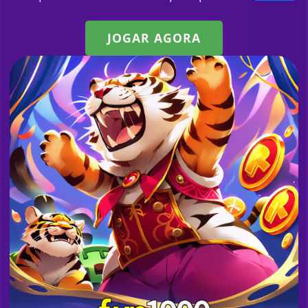
JOGAR AGORA