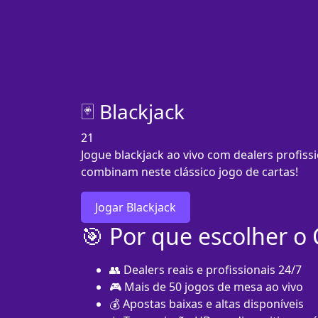
🃏 Blackjack
21
Jogue blackjack ao vivo com dealers profissi
combinam neste clássico jogo de cartas!
Jogar Blackjack
🎯 Por que escolher o
👥 Dealers reais e profissionais 24/7
🎮 Mais de 50 jogos de mesa ao vivo
💰 Apostas baixas e altas disponíveis