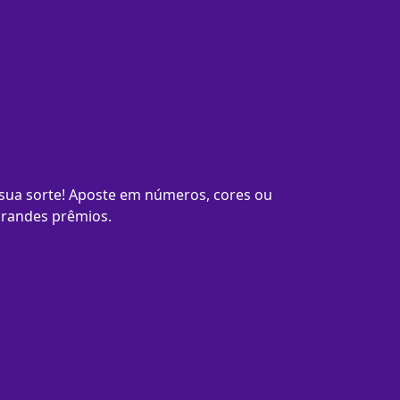
te sua sorte! Aposte em números, cores ou
randes prêmios.