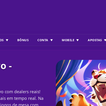
OS
BÔNUS
CONTA
MOBILE
APOSTAS
o -
o com dealers reais!
mais em tempo real. Na
 jogos de mesa com