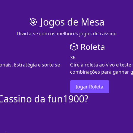
🎯 Jogos de Mesa
Divirta-se com os melhores jogos de cassino
🎲 Roleta
36
onais. Estratégia e sorte se
Gire a roleta ao vivo e tes
combinações para ganhar g
Jogar Roleta
 Cassino da fun1900?