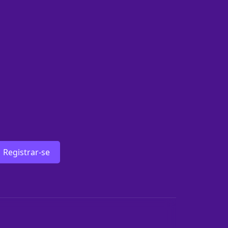
Registrar-se