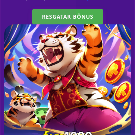
RESGATAR BÔNUS