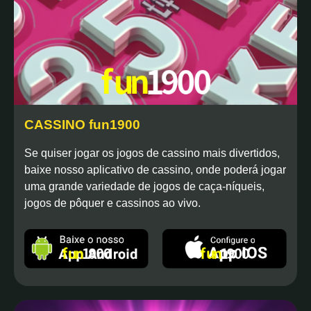
CASSINO fun1900
Se quiser jogar os jogos de cassino mais divertidos,
baixe nosso aplicativo de cassino, onde poderá jogar
uma grande variedade de jogos de caça-níqueis,
jogos de pôquer e cassinos ao vivo.