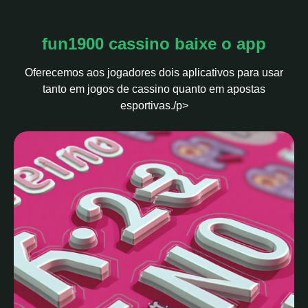
fun1900 cassino baixe o app
Oferecemos aos jogadores dois aplicativos para usar
tanto em jogos de cassino quanto em apostas
esportivas./p>