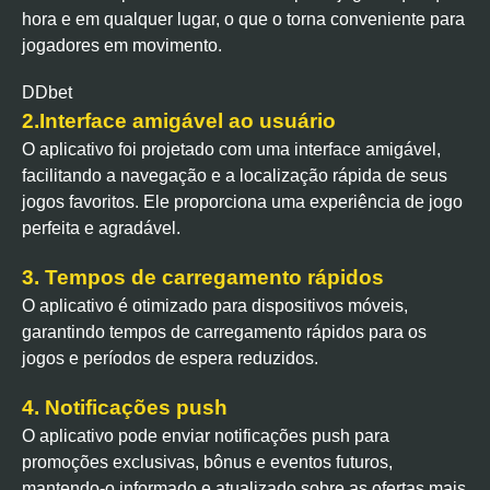
hora e em qualquer lugar, o que o torna conveniente para
jogadores em movimento.
DDbet
2.Interface amigável ao usuário
O aplicativo foi projetado com uma interface amigável,
facilitando a navegação e a localização rápida de seus
jogos favoritos. Ele proporciona uma experiência de jogo
perfeita e agradável.
3. Tempos de carregamento rápidos
O aplicativo é otimizado para dispositivos móveis,
garantindo tempos de carregamento rápidos para os
jogos e períodos de espera reduzidos.
4. Notificações push
O aplicativo pode enviar notificações push para
promoções exclusivas, bônus e eventos futuros,
mantendo-o informado e atualizado sobre as ofertas mais