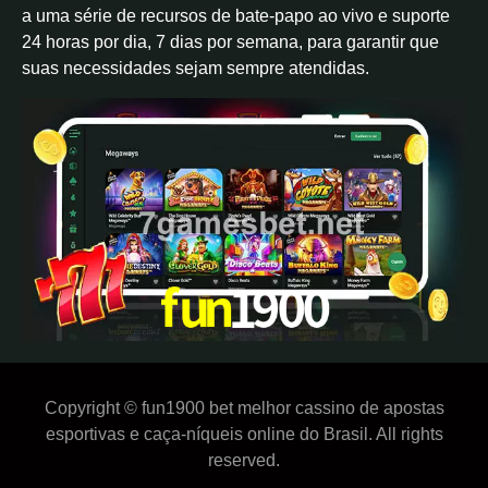
a uma série de recursos de bate-papo ao vivo e suporte
24 horas por dia, 7 dias por semana, para garantir que
suas necessidades sejam sempre atendidas.
Copyright © fun1900 bet melhor cassino de apostas
esportivas e caça-níqueis online do Brasil. All rights
reserved.