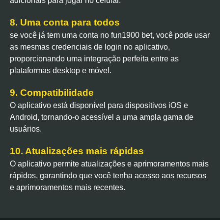
adicionais para jogar no celular.
8. Uma conta para todos
se você já tem uma conta no fun1900 bet, você pode usar
as mesmas credenciais de login no aplicativo,
proporcionando uma integração perfeita entre as
plataformas desktop e móvel.
9. Compatibilidade
O aplicativo está disponível para dispositivos iOS e
Android, tornando-o acessível a uma ampla gama de
usuários.
10. Atualizações mais rápidas
O aplicativo permite atualizações e aprimoramentos mais
rápidos, garantindo que você tenha acesso aos recursos
e aprimoramentos mais recentes.