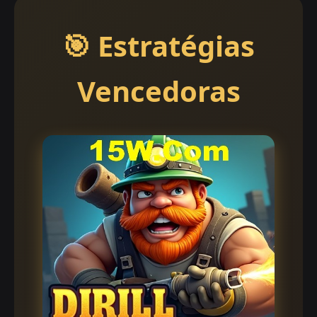
🎯 Estratégias
Vencedoras