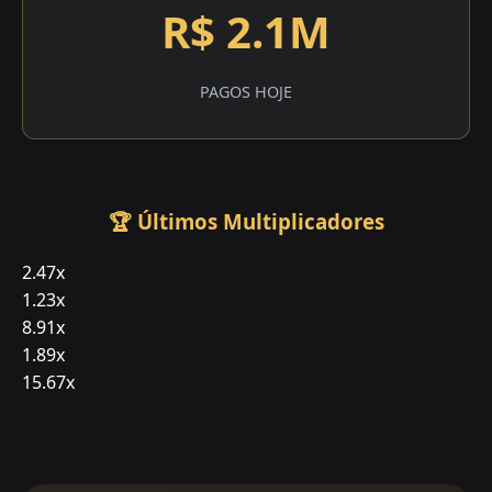
R$ 2.1M
PAGOS HOJE
🏆 Últimos Multiplicadores
2.47x
1.23x
8.91x
1.89x
15.67x