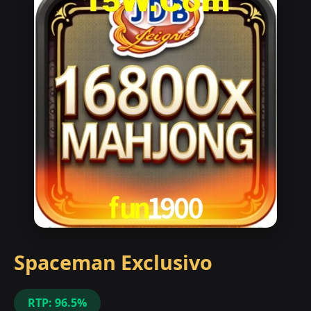
Spaceman Exclusivo
RTP: 96.5%