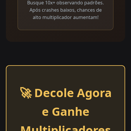
Busque 10x+ observando padrões.
Após crashes baixos, chances de
alto multiplicador aumentam!
🚀 Decole Agora
e Ganhe
Multiplicadores