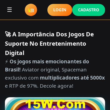
☰
LOGIN
CADASTRO
🚀 A Importância Dos Jogos De
Suporte No Entretenimento
Digital
⚡
Os jogos mais emocionantes do
Brasil!
Aviator original, Spaceman
exclusivo com
multiplicadores até 5000x
e RTP de 97%. Decole agora!