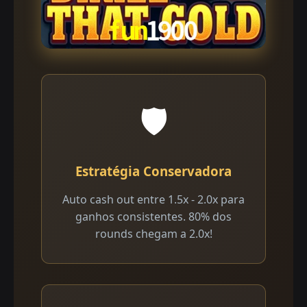
🛡️
Estratégia Conservadora
Auto cash out entre 1.5x - 2.0x para
ganhos consistentes. 80% dos
rounds chegam a 2.0x!