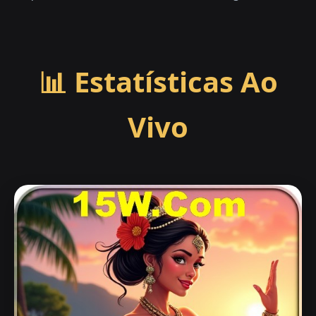
📊 Estatísticas Ao
Vivo