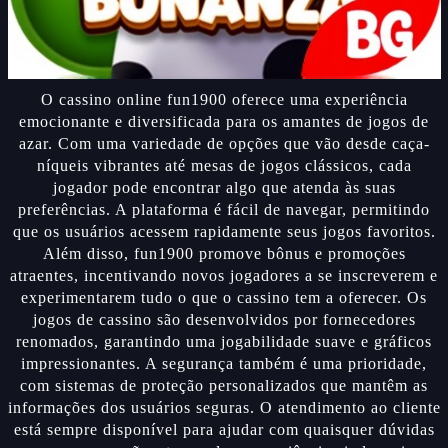
O cassino online fun1900 oferece uma experiência
emocionante e diversificada para os amantes de jogos de
azar. Com uma variedade de opções que vão desde caça-
níqueis vibrantes até mesas de jogos clássicos, cada
jogador pode encontrar algo que atenda às suas
preferências. A plataforma é fácil de navegar, permitindo
que os usuários acessem rapidamente seus jogos favoritos.
Além disso, fun1900 promove bônus e promoções
atraentes, incentivando novos jogadores a se inscreverem e
experimentarem tudo o que o cassino tem a oferecer. Os
jogos de cassino são desenvolvidos por fornecedores
renomados, garantindo uma jogabilidade suave e gráficos
impressionantes. A segurança também é uma prioridade,
com sistemas de proteção personalizados que mantêm as
informações dos usuários seguras. O atendimento ao cliente
está sempre disponível para ajudar com quaisquer dúvidas