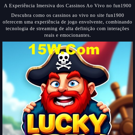
A Experiência Imersiva dos Cassinos Ao Vivo no fun1900
Descubra como os cassinos ao vivo no site fun1900
oferecem uma experiência de jogo envolvente, combinando
tecnologia de streaming de alta definição com interações
reais e emocionantes.