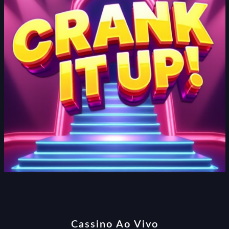
Cassino Ao Vivo