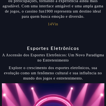
ou preocupações, tornando a experiência ainda mais
agradável. Com uma interface amigável e uma ampla gama
de jogos, o cassino fun1900 representa um destino ideal
para quem busca emoção e diversão.
14Vin
Esportes Eletrônicos
A Ascensão dos Esportes Eletrônicos: Um Novo Paradigma
no Entretenimento
Explore o crescimento dos esportes eletrônicos, sua
evolução como um fenômeno cultural e sua influência no
mundo dos jogos e entretenimento.