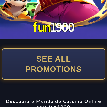
SEE ALL
PROMOTIONS
Descubra o Mundo do Cassino Online